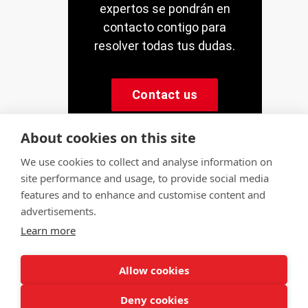
expertos se pondrán en
contacto contigo para
resolver todas tus dudas.
Contact us
About cookies on this site
We use cookies to collect and analyse information on
site performance and usage, to provide social media
© Servitec S.A.
features and to enhance and customise content and
All rights reserved
advertisements.
Learn more
Made by
CRONUTS.DIGITAL
Legal notice
Terms of use
Cookie policy
Quality policy
Allow cookies
Sitemap
Deny cookies