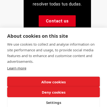
resolver todas tus dudas.
Contact us
About cookies on this site
We use cookies to collect and analyse information on
site performance and usage, to provide social media
© Servitec S.A.
features and to enhance and customise content and
All rights reserved
advertisements.
Learn more
Made by
CRONUTS.DIGITAL
Legal notice
Terms of use
Cookie policy
Quality policy
Allow cookies
Sitemap
Deny cookies
Settings