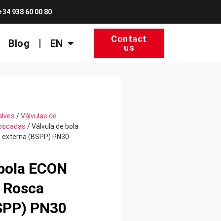
+34 938 60 00 80
Contact
Blog
EN
us
alves
/
Válvulas de
roscadas
/ Válvula de bola
 externa (BSPP) PN30
 bola ECON
 Rosca
SPP) PN30