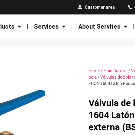
Customer area
ducts
Services
About Servitec
Home
/
Fluid Control
/
V
bola
/
Válvulas de bola 
ECON 1604 Latón Rosca
Válvula de
1604 Latón
externa (B