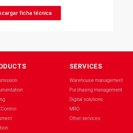
scargar ficha técnica
ODUCTS
SERVICES
smission
Warehouse management
rumentation
Purchasing management
ing
Digital solutions
 Control
MRO
pment
Other services
ation