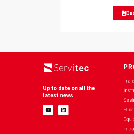
De
PR
Tran
Up to date on all the
Inst
latest news
Seal
Fluid
Equi
Filtr