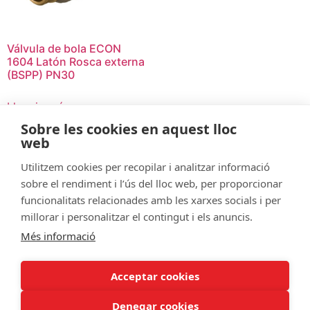
Válvula de bola ECON
1604 Latón Rosca externa
(BSPP) PN30
Llegeix més
Sobre les cookies en aquest lloc
web
Utilitzem cookies per recopilar i analitzar informació
sobre el rendiment i l’ús del lloc web, per proporcionar
© Servitec S.A.
funcionalitats relacionades amb les xarxes socials i per
Tots els drets reservats
millorar i personalitzar el contingut i els anuncis.
Més informació
Made by
CRONUTS.DIGITAL
Avís legal
Condicions d'ús de la web
Acceptar cookies
Política de cookies
Política de qualitat
Sitemap
Denegar cookies