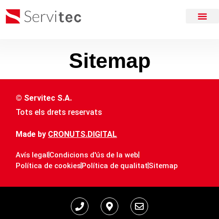
Sitemap
© Servitec S.A.
Tots els drets reservats
Made by
CRONUTS.DIGITAL
Avís legal
Condicions d'ús de la web
Política de cookies
Política de qualitat
Sitemap