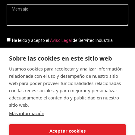
He leído y acepto el
Aviso Legal
de Servitec Industrial.
Sobre las cookies en este sitio web
Enviar
Usamos cookies para recolectar y analizar información
relacionada con el uso y desempeño de nuestro sitio
web para poder proveer funcionalidades relacionadas
con las redes sociales, y para mejorar y personalizar
© Servitec S.A.
adecuadamente el contenido y publicidad en nuestro
Todos los derechos reservados
sitio web.
Más información
Made by
CRONUTS.DIGITAL
Aviso legal
Condiciones de uso de la web
Aceptar cookies
Política de cookies
Política de calidad
Sitemap