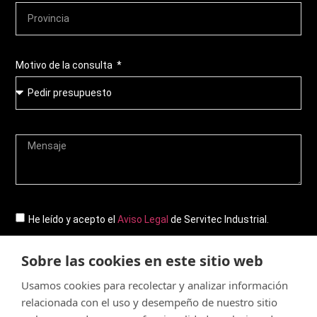
Motivo de la consulta
He leído y acepto el
Aviso Legal
de Servitec Industrial.
Sobre las cookies en este sitio web
Enviar
Usamos cookies para recolectar y analizar información
relacionada con el uso y desempeño de nuestro sitio