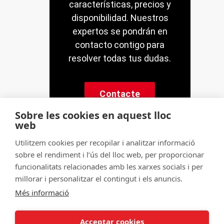
características, precios y
disponibilidad. Nuestros
expertos se pondrán en
contacto contigo para
resolver todas tus dudas.
Contacte
Sobre les cookies en aquest lloc
web
Utilitzem cookies per recopilar i analitzar informació
sobre el rendiment i l’ús del lloc web, per proporcionar
© Servitec S.A.
funcionalitats relacionades amb les xarxes socials i per
Tots els drets reservats
millorar i personalitzar el contingut i els anuncis.
Més informació
Made by
CRONUTS.DIGITAL
Avís legal
Condicions d'ús de la web
Acceptar cookies