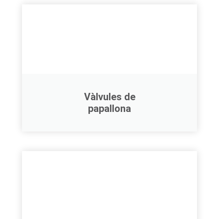
Vàlvules de
papallona