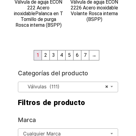
Válvula de aguja ECON
Válvula de aguja ECON
222 Acero
2226 Acero inoxidable
inoxidablePalanca en T
Volante Rosca interna
Tornillo de purga
(BSPP)
Rosca interna (BSPP)
1
2
3
4
5
6
7
→
Categorías del producto
×
Válvulas (111)
Filtros de producto
Marca
Cualquier Marca