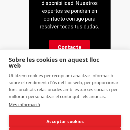
disponibilidad. Nuestros
expertos se pondrán en
contacto contigo para
resolver todas tus dudas.
Contacte
Sobre les cookies en aquest lloc
web
Utilitzem cookies per recopilar i analitzar informació
sobre el rendiment i l’ús del lloc web, per proporcionar
© Servitec S.A.
funcionalitats relacionades amb les xarxes socials i per
Tots els drets reservats
millorar i personalitzar el contingut i els anuncis.
Més informació
Made by
CRONUTS.DIGITAL
Avís legal
Condicions d'ús de la web
Acceptar cookies
Política de cookies
Política de qualitat
Sitemap