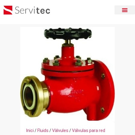
Inici
/
Fluids
/
Vàlvules
/
Válvulas para red