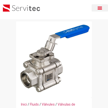
Inici
/
Fluids
/
Vàlvules
/
Válvulas de