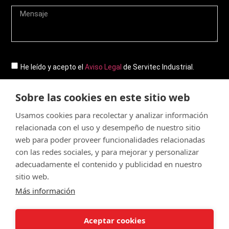
He leído y acepto el
Aviso Legal
de Servitec Industrial.
Sobre las cookies en este sitio web
Enviar
Usamos cookies para recolectar y analizar información
relacionada con el uso y desempeño de nuestro sitio
web para poder proveer funcionalidades relacionadas
con las redes sociales, y para mejorar y personalizar
© Servitec S.A.
adecuadamente el contenido y publicidad en nuestro
Todos los derechos reservados
sitio web.
Más información
Made by
CRONUTS.DIGITAL
Aviso legal
Condiciones de uso de la web
Aceptar cookies
Política de cookies
Política de calidad
Sitemap