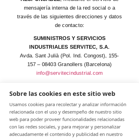
mensajería interna de la red social o a
través de las siguientes direcciones y datos
de contacto:
SUMINISTROS Y SERVICIOS
INDUSTRIALES SERVITEC, S.A.
Avda. Sant Julià (Pol. Ind. Congost), 155-
157 – 08403 Granollers (Barcelona)
info@servitecindustrial.com
Asimismo el usuario puede consultar las
Sobre las cookies en este sitio web
normas y políticas publicadas por el titular
de la red social para el uso de la misma.
Usamos cookies para recolectar y analizar información
relacionada con el uso y desempeño de nuestro sitio
web para poder proveer funcionalidades relacionadas
con las redes sociales, y para mejorar y personalizar
© Servitec S.A.
adecuadamente el contenido y publicidad en nuestro
Todos los derechos reservados