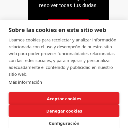
resolver todas tus dudas.
Contacto
Sobre las cookies en este sitio web
Usamos cookies para recolectar y analizar información
relacionada con el uso y desempeño de nuestro sitio
web para poder proveer funcionalidades relacionadas
con las redes sociales, y para mejorar y personalizar
© Servitec S.A.
adecuadamente el contenido y publicidad en nuestro
Todos los derechos reservados
sitio web.
Más información
Made by
CRONUTS.DIGITAL
Aviso legal
Condiciones de uso de la web
Aceptar cookies
Política de cookies
Política de calidad
Sitemap
Denegar cookies
Configuración