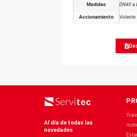
Medidas
DN40 a
Accionamiento
Volante
De
PR
Tran
Al día de todas las
Inst
novedades
Esta