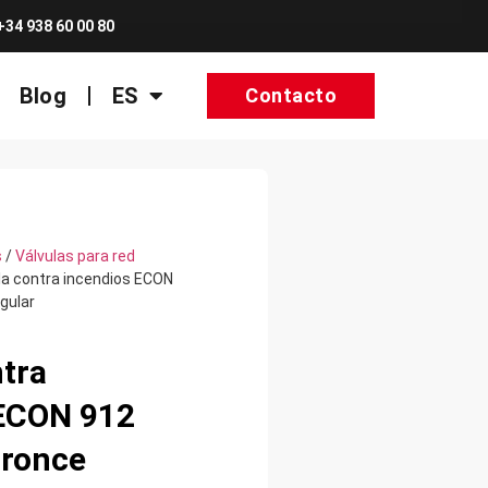
+34 938 60 00 80
Blog
ES
Contacto
s
/
Válvulas para red
la contra incendios ECON
gular
ntra
 ECON 912
Bronce