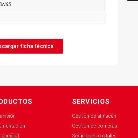
 DN65
scargar ficha técnica
ODUCTOS
SERVICIOS
smisión
Gestión de almacén
rumentación
Gestión de compras
nqueidad
Soluciones digitales