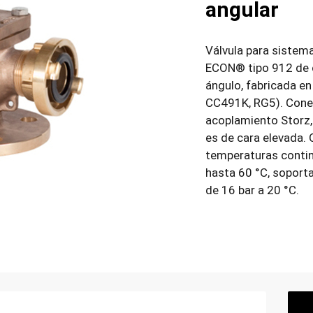
angular
Válvula para sistem
ECON® tipo 912 de 
ángulo, fabricada en
CC491K, RG5). Conex
acoplamiento Storz,
es de cara elevada. 
temperaturas conti
hasta 60 °C, soport
de 16 bar a 20 °C.