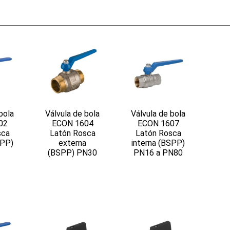
bola
Válvula de bola
Válvula de bola
02
ECON 1604
ECON 1607
sca
Latón Rosca
Latón Rosca
SPP)
externa
interna (BSPP)
(BSPP) PN30
PN16 a PN80