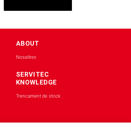
ABOUT
Nosaltres
SERVITEC
KNOWLEDGE
Trencament de stock