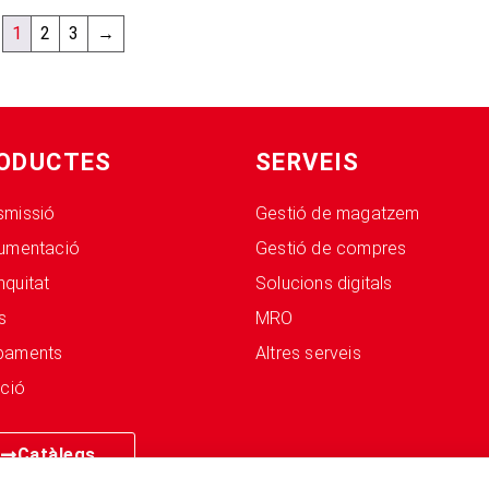
1
2
3
→
ODUCTES
SERVEIS
smissió
Gestió de magatzem
rumentació
Gestió de compres
nquitat
Solucions digitals
s
MRO
paments
Altres serveis
ació
Catàlegs