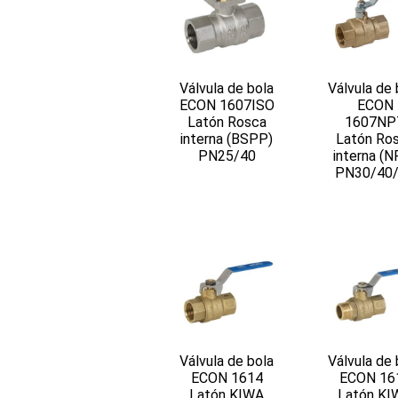
Válvula de bola
Válvula de 
ECON 1607ISO
ECON
Latón Rosca
1607NP
interna (BSPP)
Latón Ro
PN25/40
interna (N
PN30/40
Válvula de bola
Válvula de 
ECON 1614
ECON 16
Latón KIWA
Latón KI