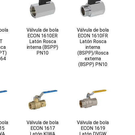
bola
Válvula de bola
Válvula de bola
ECON 1610ER
ECON 1610FR
T
Latón Rosca
Latón Rosca
sca
interna (BSPP)
interna
PT)
PN10
(BSPP)/Rosca
/64
externa
(BSPP) PN10
bola
Válvula de bola
Válvula de bola
15
ECON 1617
ECON 1619
WA
Latón KIWA
Latón DVGW