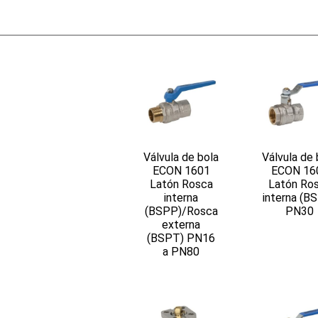
Válvula de bola
Válvula de 
ECON 1601
ECON 16
Latón Rosca
Latón Ro
interna
interna (B
(BSPP)/Rosca
PN30
externa
(BSPT) PN16
a PN80