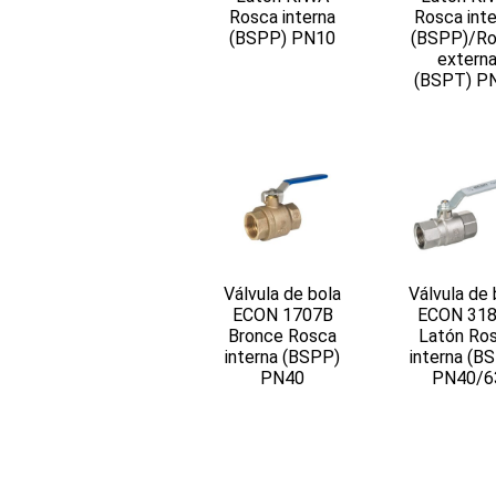
Rosca interna
Rosca int
(BSPP) PN10
(BSPP)/Ro
extern
(BSPT) P
Válvula de bola
Válvula de 
ECON 1707B
ECON 31
Bronce Rosca
Latón Ro
interna (BSPP)
interna (B
PN40
PN40/6