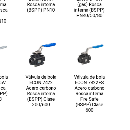
erna
Rosca interna
(gas) Rosca
sca
(BSPP) PN10
interna (BSPP)
a
PN40/50/80
N10
bola
Válvula de bola
Válvula de bola
85V
ECON 7422
ECON 7422FS
sca
Acero carbono
Acero carbono
SPP)
Rosca interna
Rosca interna
3
(BSPP) Clase
Fire Safe
300/600
(BSPP) Clase
600