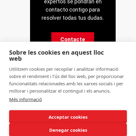
expertos se pondrán en
contacto contigo para
resolver todas tus dudas.
Contacte
Sobre les cookies en aquest lloc
web
Utilitzem cookies per recopilar i analitzar informació
sobre el rendiment i l’ús del lloc web, per proporcionar
© Servitec S.A.
funcionalitats relacionades amb les xarxes socials i per
Tots els drets reservats
millorar i personalitzar el contingut i els anuncis.
Més informació
Made by
CRONUTS.DIGITAL
Avís legal
Condicions d'ús de la web
Acceptar cookies
Política de cookies
Política de qualitat
Sitemap
Denegar cookies