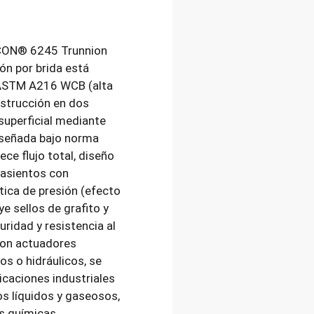
ECON® 6245 Trunnion
n por brida está
 ASTM A216 WCB (alta
nstrucción en dos
superficial mediante
iseñada bajo norma
ce flujo total, diseño
 asientos con
tica de presión (efecto
ye sellos de grafito y
ridad y resistencia al
con actuadores
os o hidráulicos, se
icaciones industriales
s líquidos y gaseosos,
s químicas,