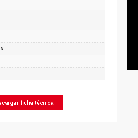
50
e
scargar ficha técnica