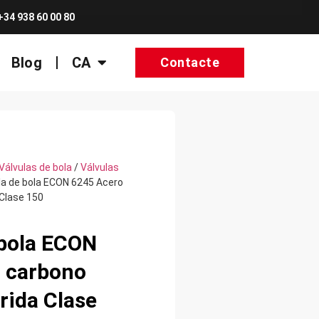
+34 938 60 00 80
Blog
CA
Contacte
Válvulas de bola
/
Válvulas
la de bola ECON 6245 Acero
 Clase 150
 bola ECON
 carbono
rida Clase