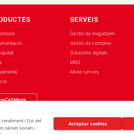
ODUCTES
SERVEIS
smissió
Gestió de magatzem
rumentació
Gestió de compres
nquitat
Solucions digitals
s
MRO
paments
Altres serveis
ació
Catàlegs
 rendiment i l’ús del
Acceptar cookies
s xarxes socials i