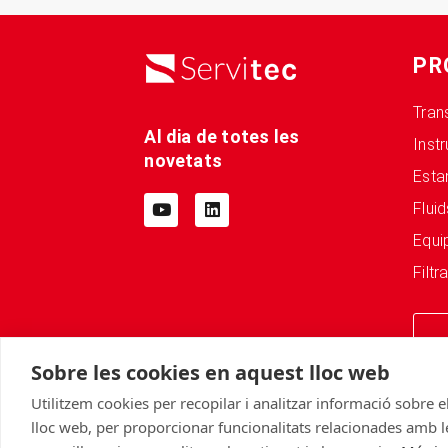
PR
Tran
Al dia de totes les
Inst
novetats
Esta
Fluid
Equi
Filtr
Sobre les cookies en aquest lloc web
Utilitzem cookies per recopilar i analitzar informació sobre el
© Servitec S.A.
lloc web, per proporcionar funcionalitats relacionades amb le
Tots els drets reservats