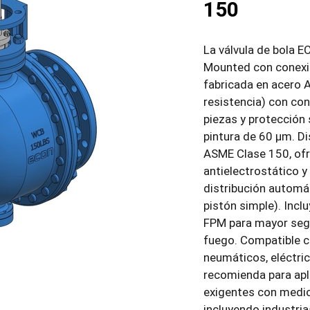
150
La válvula de bola 
Mounted con conexió
fabricada en acero
resistencia) con co
piezas y protección 
pintura de 60 µm. D
ASME Clase 150, ofre
antielectrostático y
distribución automá
pistón simple). Inclu
FPM para mayor segu
fuego. Compatible 
neumáticos, eléctric
recomienda para apl
exigentes con medio
incluyendo industria