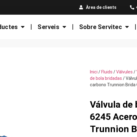
Àrea de clients
ductes
Serveis
Sobre Servitec
Inici
/
Fluids
/
Vàlvules
/
de bola bridadas
/ Válvu
carbono Trunnion Brida
Válvula de
6245 Acero
Trunnion B