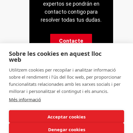
expertos se pondrán en
contacto contigo para
resolver todas tus dudas.
Contacte
Sobre les cookies en aquest lloc
web
Utilitzem cookies per recopilar i analitzar informació
sobre el rendiment i l’ús del lloc web, per proporcionar
© Servitec S.A.
funcionalitats relacionades amb les xarxes socials i per
Tots els drets reservats
millorar i personalitzar el contingut i els anuncis.
Més informació
Made by
CRONUTS.DIGITAL
Avís legal
Condicions d'ús de la web
Acceptar cookies
Política de cookies
Política de qualitat
Sitemap
Denegar cookies