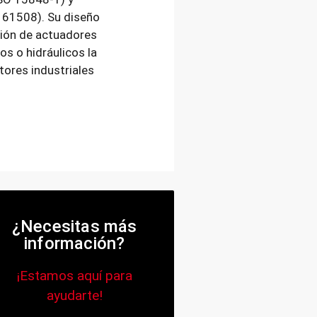
C 61508). Su diseño
ción de actuadores
os o hidráulicos la
tores industriales
¿Necesitas más
información?
¡Estamos aquí para
ayudarte!