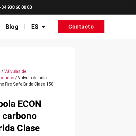
+34 938 60 00 80
Blog
ES
Contacto
s
/
Válvulas de
bridadas
/ Válvula de bola
o Fire Safe Brida Clase 150
 bola ECON
 carbono
rida Clase