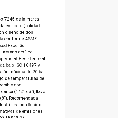
ipo 7245 de la marca
a en acero (calidad
n diseño de dos
rida conforme ASME
sed Face. Su
iuretano acrílico
perficial. Resistente al
ada bajo ISO 10497 y
esión máxima de 20 bar
ngo de temperaturas de
ponible con
lanca (1/2″ a 3″), llave
re (8″). Recomendada
dustriales con líquidos
mativas de emisiones
ISO 15848-1) y