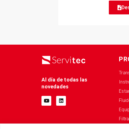
De
PR
Tran
Al día de todas las
Inst
novedades
Esta
Flui
Equi
Filtr