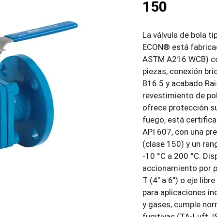
150
La válvula de bola t
ECON® está fabricad
ASTM A216 WCB) co
piezas, conexión b
B16.5 y acabado Rai
revestimiento de pol
ofrece protección su
fuego, está certific
API 607, con una pr
(clase 150) y un ra
-10 °C a 200 °C. Dis
accionamiento por pa
T (4″ a 6″) o eje lib
para aplicaciones in
y gases, cumple nor
fugitivas (TA-Luft, 