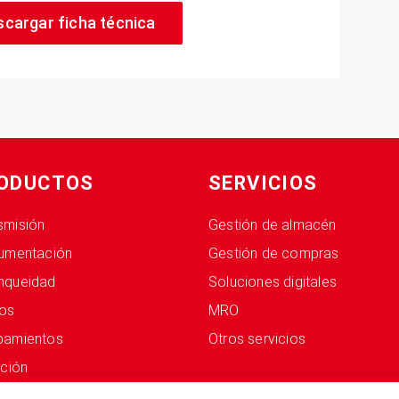
scargar ficha técnica
ODUCTOS
SERVICIOS
smisión
Gestión de almacén
rumentación
Gestión de compras
nqueidad
Soluciones digitales
dos
MRO
pamientos
Otros servicios
ación