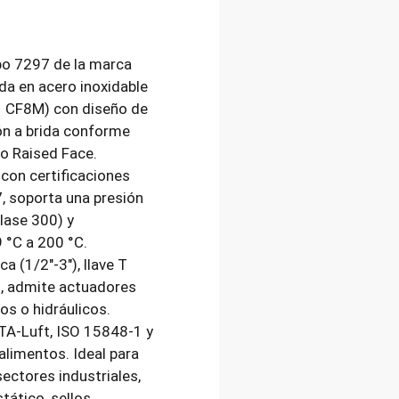
ipo 7297 de la marca
a en acero inoxidable
 CF8M) con diseño de
ón a brida conforme
o Raised Face.
 con certificaciones
, soporta una presión
lase 300) y
 °C a 200 °C.
a (1/2″-3″), llave T
8″), admite actuadores
os o hidráulicos.
TA-Luft, ISO 15848-1 y
limentos. Ideal para
sectores industriales,
tático, sellos