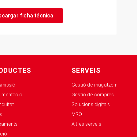
scargar ficha técnica
ODUCTES
SERVEIS
smissió
Gestió de magatzem
rumentació
Gestió de compres
nquitat
Solucions digitals
s
MRO
paments
Altres serveis
ació