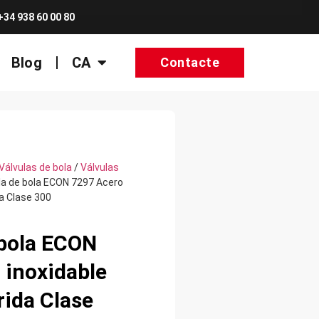
+34 938 60 00 80
Blog
CA
Contacte
Válvulas de bola
/
Válvulas
la de bola ECON 7297 Acero
da Clase 300
 bola ECON
 inoxidable
rida Clase