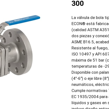
300
La válvula de bola t
ECON® está fabricad
(calidad ASTM A351
dos piezas y conexi
ASME B16.5, acabad
Resistente al fuego,
ISO 10497 y API 607
máxima de 51 bar (c
temperaturas de -29
Disponible con palanc
(4″-6″) o eje libre (
neumáticos, eléctric
Cumple normativas 
EC 1935/2004 para a
líquidos y gases en 
incluye diseño anties