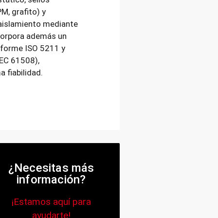
M, grafito) y
aislamiento mediante
ncorpora además un
nforme ISO 5211 y
(IEC 61508),
 fiabilidad.
¿Necesitas más
información?
¡Estamos aquí para
ayudarte!