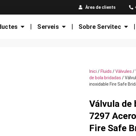
Àrea de clients
ductes
Serveis
Sobre Servitec
Inici
/
Fluids
/
Vàlvules
/
de bola bridadas
/ Válvu
inoxidable Fire Safe Bri
Válvula de
7297 Acero
Fire Safe B