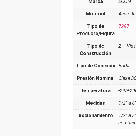
Marca
ECON
Material
Acero I
Tipo de
7297
Producto/Figura
Tipo de
2 – Vías
Construcción
Tipo de Conexión
Brida
Presión Nominal
Clase 3
Temperatura
-29/+20
Medidas
1/2" a 8
Accionamiento
1/2" a 3
con barr