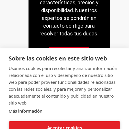
características, precios y
disponibilidad. Nuestros
expertos se pondrán en
contacto contigo para
resolver todas tus dudas.
Contacto
Sobre las cookies en este sitio web
Usamos cookies para recolectar y analizar información
relacionada con el uso y desempeño de nuestro sitio
web para poder proveer funcionalidades relacionadas
con las redes sociales, y para mejorar y personalizar
© Servitec S.A.
adecuadamente el contenido y publicidad en nuestro
Todos los derechos reservados
sitio web.
Más información
Made by
CRONUTS.DIGITAL
Aviso legal
Condiciones de uso de la web
Aceptar cookies