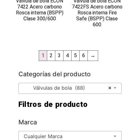
Válvula de bola ECON
Válvula de bola ECON
7422 Acero carbono
7422FS Acero carbono
Rosca interna (BSPP)
Rosca interna Fire
Clase 300/600
Safe (BSPP) Clase
600
1
2
3
4
5
6
→
Categorías del producto
×
Válvulas de bola (88)
Filtros de producto
Marca
Cualquier Marca