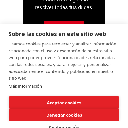
resolver todas tus dudas.
Contacto
Sobre las cookies en este sitio web
Usamos cookies para recolectar y analizar información
relacionada con el uso y desempeño de nuestro sitio
web para poder proveer funcionalidades relacionadas
con las redes sociales, y para mejorar y personalizar
© Servitec S.A.
adecuadamente el contenido y publicidad en nuestro
Todos los derechos reservados
sitio web.
Más información
Made by
CRONUTS.DIGITAL
Aviso legal
Condiciones de uso de la web
Aceptar cookies
Política de cookies
Política de calidad
Sitemap
Denegar cookies
Configuración