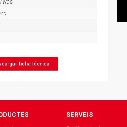
SI WOG
5°C.
"
scargar ficha técnica
ODUCTES
SERVEIS