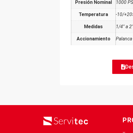
Presión Nominal
1000 P
Temperatura
-10/+20
Medidas
1/4" a 2
Accionamiento
Palanca
De
PR