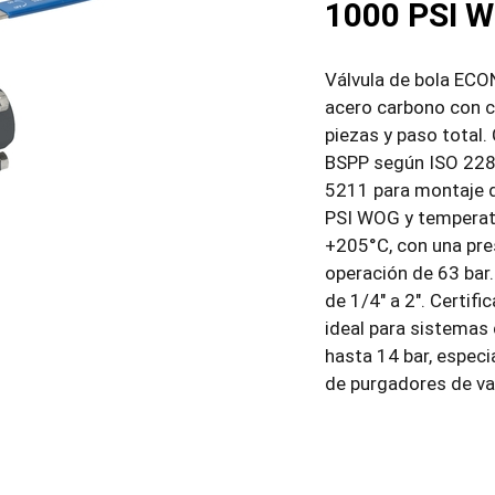
1000 PSI 
Válvula de bola ECO
acero carbono con c
piezas y paso total.
BSPP según ISO 228-
5211 para montaje d
PSI WOG y temperat
+205°C, con una pr
operación de 63 bar
de 1/4″ a 2″. Certifi
ideal para sistemas
hasta 14 bar, espec
de purgadores de va