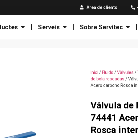
Àrea de clients
ductes
Serveis
Sobre Servitec
Inici
/
Fluids
/
Vàlvules
/
de bola roscadas
/ Válv
Acero carbono Rosca in
Válvula de
74441 Acer
Rosca inte