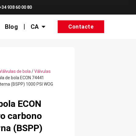
+34 938 60 00 80
Blog
CA
Contacte
Válvulas de bola
/
Válvulas
ula de bola ECON 74441
terna (BSPP) 1000 PSI WOG
 bola ECON
o carbono
rna (BSPP)