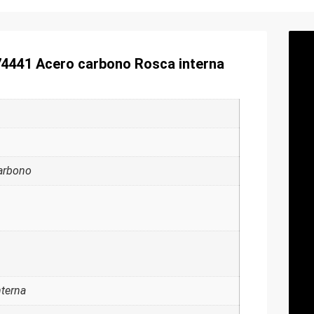
74441 Acero carbono Rosca interna
arbono
nterna