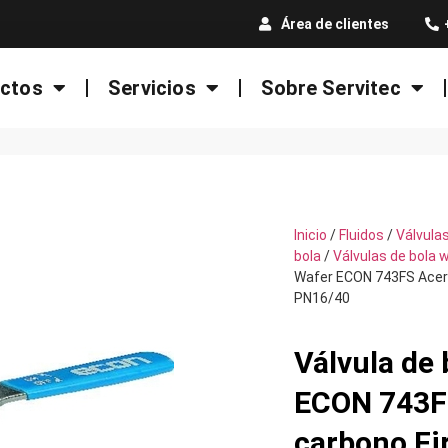
Área de clientes
ctos
Servicios
Sobre Servitec
Inicio
/
Fluidos
/
Válvula
bola
/
Válvulas de bola 
Wafer ECON 743FS Acero
PN16/40
Válvula de 
ECON 743F
carbono Fi