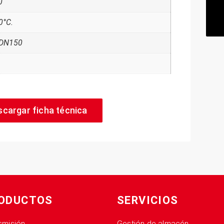
0
0°C.
 DN150
scargar ficha técnica
ODUCTOS
SERVICIOS
smisión
Gestión de almacén