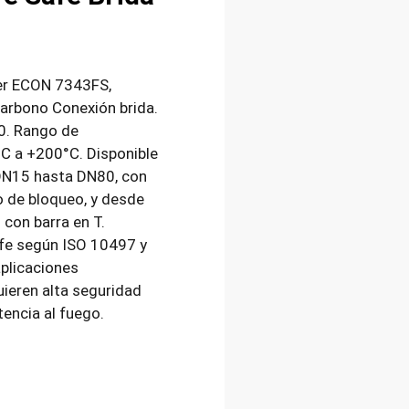
fer ECON 7343FS,
carbono Conexión brida.
0. Rango de
C a +200°C. Disponible
N15 hasta DN80, con
o de bloqueo, y desde
con barra en T.
afe según ISO 10497 y
aplicaciones
uieren alta seguridad
tencia al fuego.