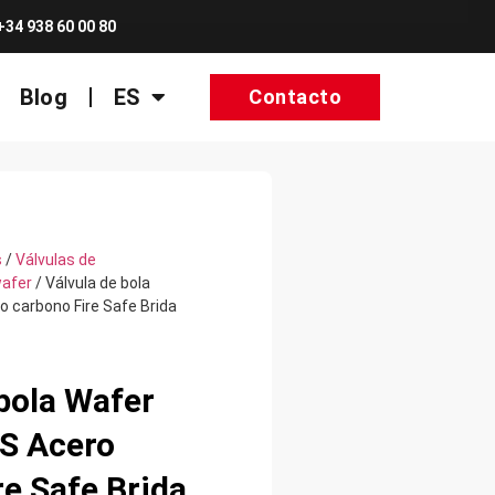
+34 938 60 00 80
Blog
ES
Contacto
s
/
Válvulas de
wafer
/ Válvula de bola
 carbono Fire Safe Brida
bola Wafer
S Acero
re Safe Brida