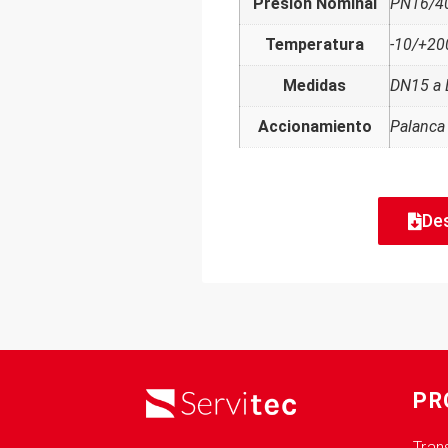
Presión Nominal
PN16/4
Temperatura
-10/+20
Medidas
DN15 a
Accionamiento
Palanca
De
PR
Tran